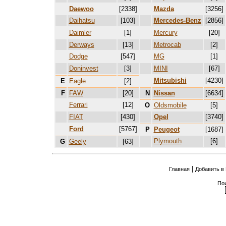
Daewoo
[2338]
Mazda
[3256]
Daihatsu
[103]
Mercedes-Benz
[2856]
Daimler
[1]
Mercury
[20]
Derways
[13]
Metrocab
[2]
Dodge
[547]
MG
[1]
Doninvest
[3]
MINI
[67]
Mitsubishi
[4230]
E
Eagle
[2]
F
FAW
[20]
N
Nissan
[6634]
Ferrari
[12]
O
Oldsmobile
[5]
FIAT
[430]
Opel
[3740]
Ford
[5767]
P
Peugeot
[1687]
Plymouth
[6]
G
Geely
[63]
|
Главная
Добавить в
По