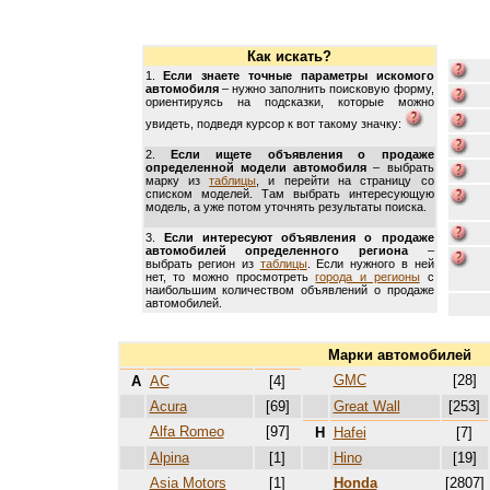
Как искать?
1.
Если знаете точные параметры искомого
автомобиля
– нужно заполнить поисковую форму,
ориентируясь на подсказки, которые можно
увидеть, подведя курсор к вот такому значку:
2.
Если ищете объявления о продаже
определенной модели автомобиля
– выбрать
марку из
таблицы
, и перейти на страницу со
списком моделей. Там выбрать интересующую
модель, а уже потом уточнять результаты поиска.
3.
Если интересуют объявления о продаже
автомобилей определенного региона
–
выбрать регион из
таблицы
. Если нужного в ней
нет, то можно просмотреть
города и регионы
с
наибольшим количеством объявлений о продаже
автомобилей.
Марки автомобилей
GMC
[28]
A
AC
[4]
Acura
[69]
Great Wall
[253]
Alfa Romeo
[97]
H
Hafei
[7]
Alpina
[1]
Hino
[19]
Asia Motors
[1]
Honda
[2807]