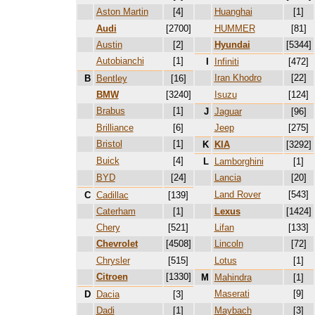
Aston Martin
[4]
Huanghai
[1]
Audi
[2700]
HUMMER
[81]
Austin
[2]
Hyundai
[5344]
Autobianchi
[1]
I
Infiniti
[472]
Iran Khodro
[22]
B
Bentley
[16]
BMW
[3240]
Isuzu
[124]
Brabus
[1]
J
Jaguar
[96]
Brilliance
[6]
Jeep
[275]
Bristol
[1]
K
KIA
[3292]
Buick
[4]
L
Lamborghini
[1]
BYD
[24]
Lancia
[20]
Land Rover
[543]
C
Cadillac
[139]
Caterham
[1]
Lexus
[1424]
Chery
[521]
Lifan
[133]
Chevrolet
[4508]
Lincoln
[72]
Chrysler
[515]
Lotus
[1]
Citroen
[1330]
M
Mahindra
[1]
Maserati
[9]
D
Dacia
[3]
Dadi
[1]
Maybach
[3]