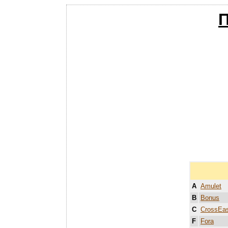
П
A
Amulet
B
Bonus
C
CrossEas
F
Fora