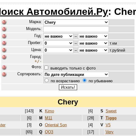
оиск Автомобилей.Ру
: Che
Марка:
Модель:
Год:
–
Пробег:
–
т.км
Цена:
–
т.рублей
Город:
+/-
Фото:
выводить только с фото
Сортировать:
по возрастанию
по убыванию
Chery
[143]
K
Kimo
[6]
S
Sweet
[6]
M
M11
[28]
T
Tiggo
ter
[3]
O
Oriental Son
[4]
V
V5
[65]
Q
QQ3
[17]
Very