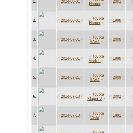
1.
<
2014-08-01
<
<
2001
<
Harrier
+
+
Toyota
2.
<
2014-08-01
<
<
1998
<
Harrier
+
+
Toyota
3.
<
2014-07-31
<
<
2008
<
RAV4
+
+
Toyota
4.
<
2014-07-31
<
<
1998
<
Mark II
+
+
Toyota
5.
<
2014-07-21
<
<
2009
<
RAV4
+
+
Toyota
6.
<
2014-07-18
<
<
2002
<
Kluger V
+
+
Toyota
7.
<
2014-07-18
<
<
1992
<
Vista
+
+
Toyota