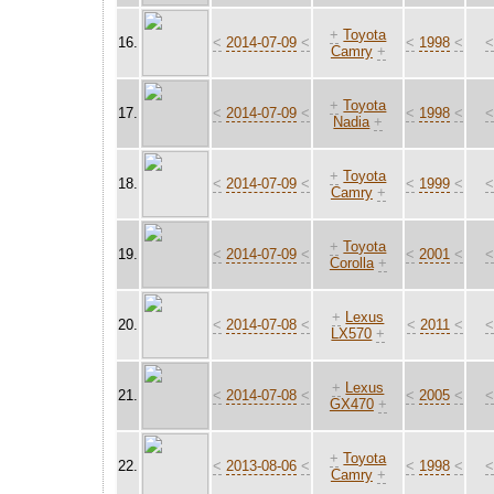
+
Toyota
16.
<
2014-07-09
<
<
1998
<
Camry
+
+
Toyota
17.
<
2014-07-09
<
<
1998
<
Nadia
+
+
Toyota
18.
<
2014-07-09
<
<
1999
<
Camry
+
+
Toyota
19.
<
2014-07-09
<
<
2001
<
Corolla
+
+
Lexus
20.
<
2014-07-08
<
<
2011
<
LX570
+
+
Lexus
21.
<
2014-07-08
<
<
2005
<
GX470
+
+
Toyota
22.
<
2013-08-06
<
<
1998
<
Camry
+