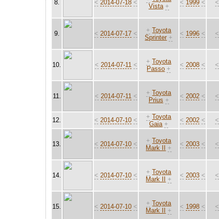
8.
<
2014-07-18
<
<
1999
<
Vista
+
+
Toyota
9.
<
2014-07-17
<
<
1996
<
Sprinter
+
+
Toyota
10.
<
2014-07-11
<
<
2008
<
Passo
+
+
Toyota
11.
<
2014-07-11
<
<
2002
<
Prius
+
+
Toyota
12.
<
2014-07-10
<
<
2002
<
Gaia
+
+
Toyota
13.
<
2014-07-10
<
<
2003
<
Mark II
+
+
Toyota
14.
<
2014-07-10
<
<
2003
<
Mark II
+
+
Toyota
15.
<
2014-07-10
<
<
1998
<
Mark II
+