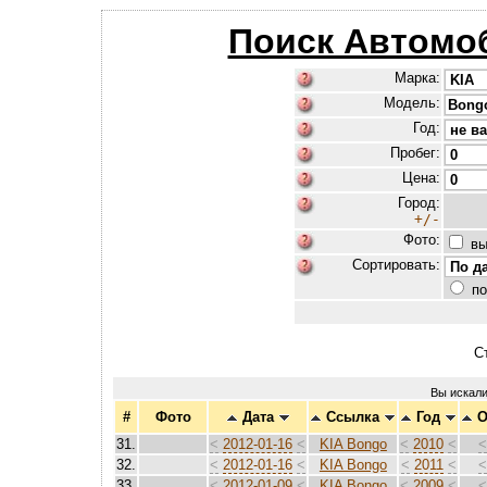
Поиск Автомо
Марка:
Модель:
Год:
Пробег:
Цена:
Город:
+/-
Фото:
вы
Сортировать:
по
С
Вы искал
#
Фото
Дата
Ссылка
Год
О
31.
<
2012-01-16
<
KIA Bongo
<
2010
<
32.
<
2012-01-16
<
KIA Bongo
<
2011
<
33.
<
2012-01-09
<
KIA Bongo
<
2009
<