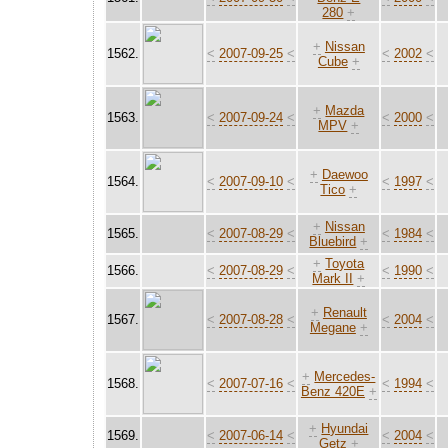
280
+
+
Nissan
1562.
<
2007-09-25
<
<
2002
<
Cube
+
+
Mazda
1563.
<
2007-09-24
<
<
2000
<
MPV
+
+
Daewoo
1564.
<
2007-09-10
<
<
1997
<
Tico
+
+
Nissan
1565.
<
2007-08-29
<
<
1984
<
Bluebird
+
+
Toyota
1566.
<
2007-08-29
<
<
1990
<
Mark II
+
+
Renault
1567.
<
2007-08-28
<
<
2004
<
Megane
+
+
Mercedes-
1568.
<
2007-07-16
<
<
1994
<
Benz 420E
+
+
Hyundai
1569.
<
2007-06-14
<
<
2004
<
Getz
+