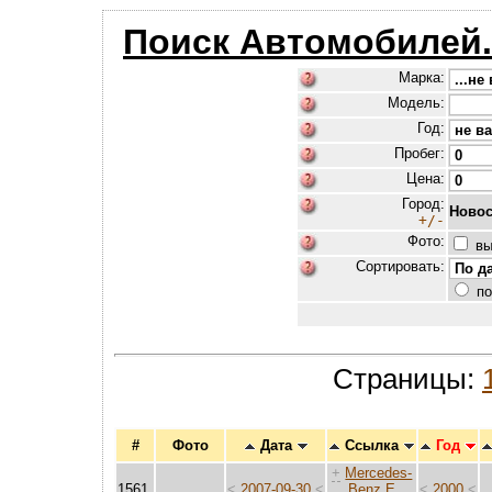
Поиск Автомобилей
Марка:
Модель:
Год:
Пробег:
Цена:
Город:
Новос
+/-
Фото:
вы
Сортировать:
по
Страницы:
#
Фото
Дата
Ссылка
Год
+
Mercedes-
1561.
<
2007-09-30
<
Benz E
<
2000
<