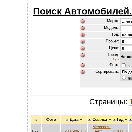
Поиск Автомобилей
Марка:
Модель:
Год:
Пробег:
Цена:
Город:
Новос
+/-
Фото:
вы
Сортировать:
по
Страницы:
#
Фото
Дата
Ссылка
Год
+
Mercedes-
1561.
<
2007-09-30
<
Benz E
<
2000
<