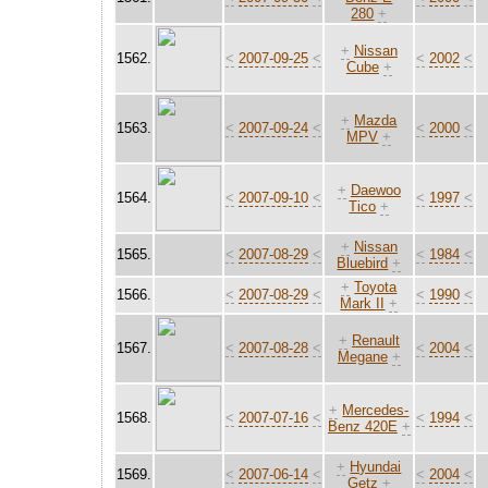
280
+
+
Nissan
1562.
<
2007-09-25
<
<
2002
<
Cube
+
+
Mazda
1563.
<
2007-09-24
<
<
2000
<
MPV
+
+
Daewoo
1564.
<
2007-09-10
<
<
1997
<
Tico
+
+
Nissan
1565.
<
2007-08-29
<
<
1984
<
Bluebird
+
+
Toyota
1566.
<
2007-08-29
<
<
1990
<
Mark II
+
+
Renault
1567.
<
2007-08-28
<
<
2004
<
Megane
+
+
Mercedes-
1568.
<
2007-07-16
<
<
1994
<
Benz 420E
+
+
Hyundai
1569.
<
2007-06-14
<
<
2004
<
Getz
+