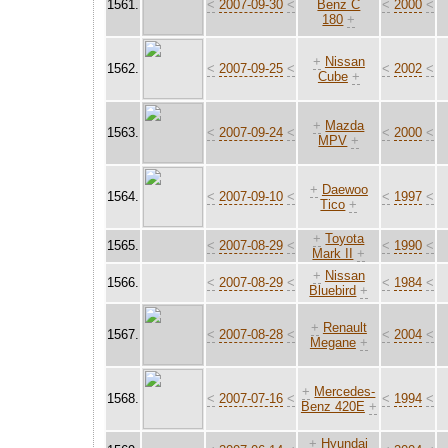
1561.
<
2007-09-30
<
Benz C
<
2000
<
180
+
+
Nissan
1562.
<
2007-09-25
<
<
2002
<
Cube
+
+
Mazda
1563.
<
2007-09-24
<
<
2000
<
MPV
+
+
Daewoo
1564.
<
2007-09-10
<
<
1997
<
Tico
+
+
Toyota
1565.
<
2007-08-29
<
<
1990
<
Mark II
+
+
Nissan
1566.
<
2007-08-29
<
<
1984
<
Bluebird
+
+
Renault
1567.
<
2007-08-28
<
<
2004
<
Megane
+
+
Mercedes-
1568.
<
2007-07-16
<
<
1994
<
Benz 420E
+
+
Hyundai