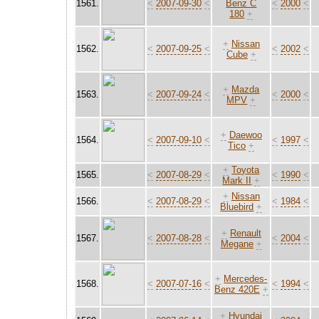
1561.
<
2007-09-30
<
Benz C
<
2000
<
180
+
+
Nissan
1562.
<
2007-09-25
<
<
2002
<
Cube
+
+
Mazda
1563.
<
2007-09-24
<
<
2000
<
MPV
+
+
Daewoo
1564.
<
2007-09-10
<
<
1997
<
Tico
+
+
Toyota
1565.
<
2007-08-29
<
<
1990
<
Mark II
+
+
Nissan
1566.
<
2007-08-29
<
<
1984
<
Bluebird
+
+
Renault
1567.
<
2007-08-28
<
<
2004
<
Megane
+
+
Mercedes-
1568.
<
2007-07-16
<
<
1994
<
Benz 420E
+
+
Hyundai