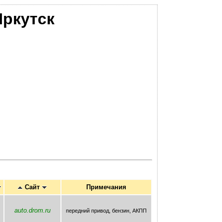
ркутск
Сайт
Примечания
auto.drom.ru
передний привод, бензин, AКПП