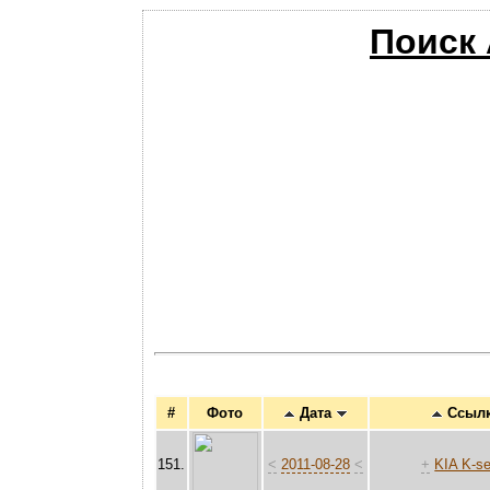
Поиск
#
Фото
Дата
Ссыл
151.
<
2011-08-28
<
+
KIA K-se