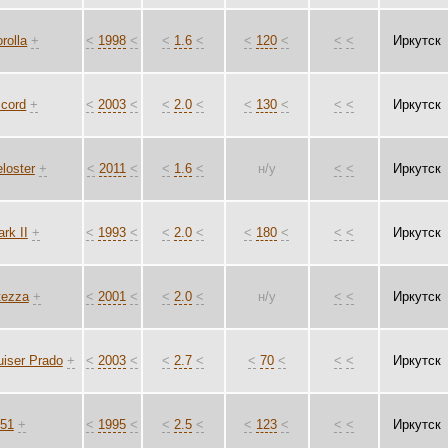
rolla
+
<
1998
<
<
1.6
<
<
120
<
<
<
Иркутск
cord
+
<
2003
<
<
2.0
<
<
130
<
<
<
Иркутск
loster
+
<
2011
<
<
1.6
<
н/у
<
<
Иркутск
rk II
+
<
1993
<
<
2.0
<
<
180
<
<
<
Иркутск
tezza
+
<
2001
<
<
2.0
<
н/у
<
<
Иркутск
uiser Prado
+
<
2003
<
<
2.7
<
<
70
<
<
<
Иркутск
51
+
<
1995
<
<
2.5
<
<
123
<
<
<
Иркутск