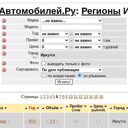
 Автомобилей.Ру
:
Регионы
И
Марка:
Модель:
Год:
–
Пробег:
–
т.км
Цена:
–
т.рублей
Город:
Иркутск
+/-
Фото:
выводить только с фото
Сортировать:
по возрастанию
по убыванию
Страницы:
1
2
3
4
5
6
7
8
9
10
11
12
13
14
15
16
Пробег
Цена
ка
Год
Объём
Город
(т.км)
(рублей)
ries
+
<
2011
<
<
2.0
<
н/у
<
<
Иркутск