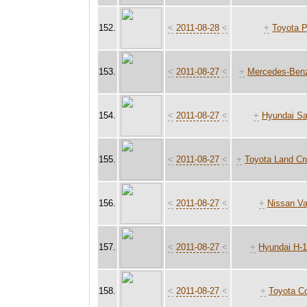
152.
<
2011-08-28
<
+
Toyota P
153.
<
2011-08-27
<
+
Mercedes-Benz
154.
<
2011-08-27
<
+
Hyundai Sa
155.
<
2011-08-27
<
+
Toyota Land Cr
156.
<
2011-08-27
<
+
Nissan Va
157.
<
2011-08-27
<
+
Hyundai H-1
158.
<
2011-08-27
<
+
Toyota C