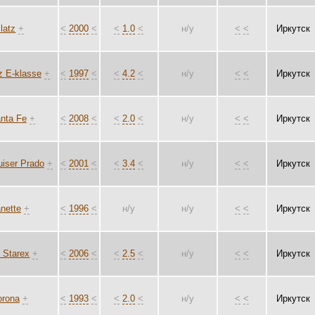
latz
+
<
2000
<
<
1.0
<
н/у
<
<
Иркутск
 E-klasse
+
<
1997
<
<
4.2
<
н/у
<
<
Иркутск
nta Fe
+
<
2008
<
<
2.0
<
н/у
<
<
Иркутск
uiser Prado
+
<
2001
<
<
3.4
<
н/у
<
<
Иркутск
nette
+
<
1996
<
н/у
н/у
<
<
Иркутск
 Starex
+
<
2006
<
<
2.5
<
н/у
<
<
Иркутск
orona
+
<
1993
<
<
2.0
<
н/у
<
<
Иркутск