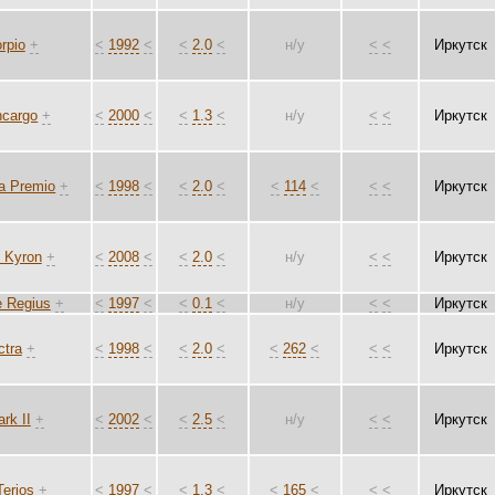
rpio
+
<
1992
<
<
2.0
<
н/у
<
<
Иркутск
ncargo
+
<
2000
<
<
1.3
<
н/у
<
<
Иркутск
a Premio
+
<
1998
<
<
2.0
<
<
114
<
<
<
Иркутск
 Kyron
+
<
2008
<
<
2.0
<
н/у
<
<
Иркутск
e Regius
+
<
1997
<
<
0.1
<
н/у
<
<
Иркутск
ctra
+
<
1998
<
<
2.0
<
<
262
<
<
<
Иркутск
rk II
+
<
2002
<
<
2.5
<
н/у
<
<
Иркутск
Terios
+
<
1997
<
<
1.3
<
<
165
<
<
<
Иркутск