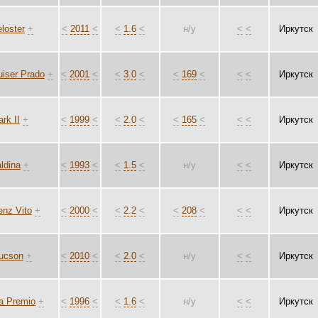
loster
+
<
2011
<
<
1.6
<
н/у
<
<
Иркутск
uiser Prado
+
<
2001
<
<
3.0
<
<
169
<
<
<
Иркутск
rk II
+
<
1999
<
<
2.0
<
<
165
<
<
<
Иркутск
ldina
+
<
1993
<
<
1.5
<
н/у
<
<
Иркутск
nz Vito
+
<
2000
<
<
2.2
<
<
208
<
<
<
Иркутск
ucson
+
<
2010
<
<
2.0
<
н/у
<
<
Иркутск
a Premio
+
<
1996
<
<
1.6
<
н/у
<
<
Иркутск