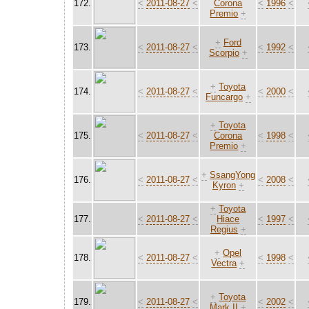
172.
<
2011-08-27
<
Corona
<
1996
<
Premio
+
+
Ford
173.
<
2011-08-27
<
<
1992
<
Scorpio
+
+
Toyota
174.
<
2011-08-27
<
<
2000
<
Funcargo
+
+
Toyota
175.
<
2011-08-27
<
Corona
<
1998
<
Premio
+
+
SsangYong
176.
<
2011-08-27
<
<
2008
<
Kyron
+
+
Toyota
177.
<
2011-08-27
<
Hiace
<
1997
<
Regius
+
+
Opel
178.
<
2011-08-27
<
<
1998
<
Vectra
+
+
Toyota
179.
<
2011-08-27
<
<
2002
<
Mark II
+