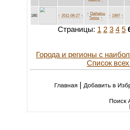
+
Daihatsu
180.
<
2011-08-27
<
<
1997
<
Terios
+
Страницы:
1
2
3
4
5
Города и регионы с наиб
Список всех
|
Главная
Добавить в Изб
Поиск 