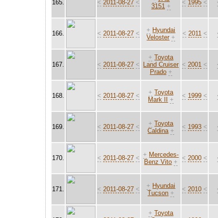
165.
<
2011-08-27
<
<
1995
<
3151
+
+
Hyundai
166.
<
2011-08-27
<
<
2011
<
Veloster
+
+
Toyota
167.
<
2011-08-27
<
Land Cruiser
<
2001
<
Prado
+
+
Toyota
168.
<
2011-08-27
<
<
1999
<
Mark II
+
+
Toyota
169.
<
2011-08-27
<
<
1993
<
Caldina
+
+
Mercedes-
170.
<
2011-08-27
<
<
2000
<
Benz Vito
+
+
Hyundai
171.
<
2011-08-27
<
<
2010
<
Tucson
+
+
Toyota