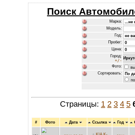
Поиск Автомобил
Марка:
Модель:
Год:
Пробег:
Цена:
Город:
Иркут
+/-
Фото:
вы
Сортировать:
по
Страницы:
1
2
3
4
5
#
Фото
Дата
Ссылка
Год
+
KIA K-