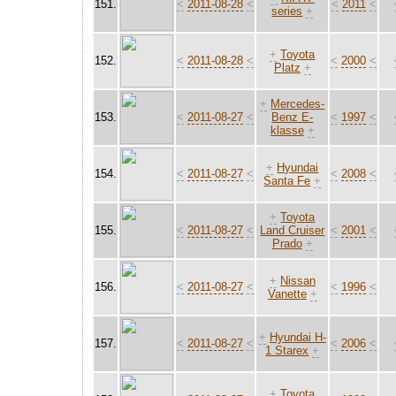
151.
<
2011-08-28
<
<
2011
<
series
+
+
Toyota
152.
<
2011-08-28
<
<
2000
<
Platz
+
+
Mercedes-
153.
<
2011-08-27
<
Benz E-
<
1997
<
klasse
+
+
Hyundai
154.
<
2011-08-27
<
<
2008
<
Santa Fe
+
+
Toyota
155.
<
2011-08-27
<
Land Cruiser
<
2001
<
Prado
+
+
Nissan
156.
<
2011-08-27
<
<
1996
<
Vanette
+
+
Hyundai H-
157.
<
2011-08-27
<
<
2006
<
1 Starex
+
+
Toyota