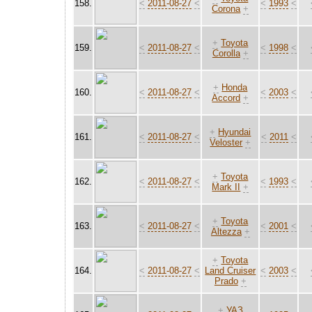
158.
<
2011-08-27
<
<
1993
<
Corona
+
+
Toyota
159.
<
2011-08-27
<
<
1998
<
Corolla
+
+
Honda
160.
<
2011-08-27
<
<
2003
<
Accord
+
+
Hyundai
161.
<
2011-08-27
<
<
2011
<
Veloster
+
+
Toyota
162.
<
2011-08-27
<
<
1993
<
Mark II
+
+
Toyota
163.
<
2011-08-27
<
<
2001
<
Altezza
+
+
Toyota
164.
<
2011-08-27
<
Land Cruiser
<
2003
<
Prado
+
+
УАЗ