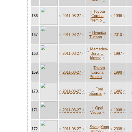
+
Toyota
166.
<
2011-08-27
<
Corona
<
1996
<
Premio
+
+
Hyundai
167.
<
2011-08-27
<
<
2010
<
Tucson
+
+
Mercedes-
168.
<
2011-08-27
<
Benz E-
<
1997
<
klasse
+
+
Toyota
169.
<
2011-08-27
<
Corona
<
1998
<
Premio
+
+
Ford
170.
<
2011-08-27
<
<
1992
<
Scorpio
+
+
Opel
171.
<
2011-08-27
<
<
1998
<
Vectra
+
+
SsangYong
172.
<
2011-08-27
<
<
2008
<
Kyron
+