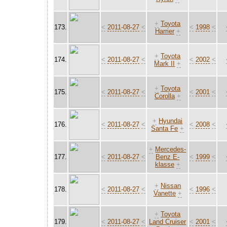
+
Toyota
173.
<
2011-08-27
<
<
1998
<
Harrier
+
+
Toyota
174.
<
2011-08-27
<
<
2002
<
Mark II
+
+
Toyota
175.
<
2011-08-27
<
<
2001
<
Corolla
+
+
Hyundai
176.
<
2011-08-27
<
<
2008
<
Santa Fe
+
+
Mercedes-
177.
<
2011-08-27
<
Benz E-
<
1999
<
klasse
+
+
Nissan
178.
<
2011-08-27
<
<
1996
<
Vanette
+
+
Toyota
179.
<
2011-08-27
<
Land Cruiser
<
2001
<