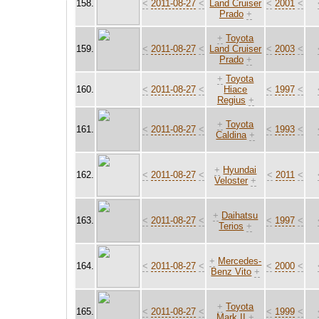
158.
<
2011-08-27
<
Land Cruiser
<
2001
<
Prado
+
+
Toyota
159.
<
2011-08-27
<
Land Cruiser
<
2003
<
Prado
+
+
Toyota
160.
<
2011-08-27
<
Hiace
<
1997
<
Regius
+
+
Toyota
161.
<
2011-08-27
<
<
1993
<
Caldina
+
+
Hyundai
162.
<
2011-08-27
<
<
2011
<
Veloster
+
+
Daihatsu
163.
<
2011-08-27
<
<
1997
<
Terios
+
+
Mercedes-
164.
<
2011-08-27
<
<
2000
<
Benz Vito
+
+
Toyota
165.
<
2011-08-27
<
<
1999
<
Mark II
+