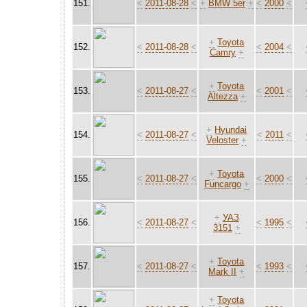
151.
<
2011-08-28
<
+
BMW 5er
+
<
2000
<
+
Toyota
152.
<
2011-08-28
<
<
2004
<
Camry
+
+
Toyota
153.
<
2011-08-27
<
<
2001
<
Altezza
+
+
Hyundai
154.
<
2011-08-27
<
<
2011
<
Veloster
+
+
Toyota
155.
<
2011-08-27
<
<
2000
<
Funcargo
+
+
УАЗ
156.
<
2011-08-27
<
<
1995
<
3151
+
+
Toyota
157.
<
2011-08-27
<
<
1993
<
Mark II
+
+
Toyota