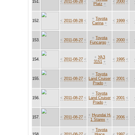
151.
<
2011-08-28
<
<
2000
<
Platz
+
+
Toyota
152.
<
2011-08-28
<
<
1999
<
Carina
+
+
Toyota
153.
<
2011-08-27
<
<
2000
<
Funcargo
+
+
УАЗ
154.
<
2011-08-27
<
<
1995
<
3151
+
+
Toyota
155.
<
2011-08-27
<
Land Cruiser
<
2001
<
Prado
+
+
Toyota
156.
<
2011-08-27
<
Land Cruiser
<
2001
<
Prado
+
+
Hyundai H-
157.
<
2011-08-27
<
<
2006
<
1 Starex
+
+
Toyota
158.
<
2011-08-27
<
Hiace
<
1997
<