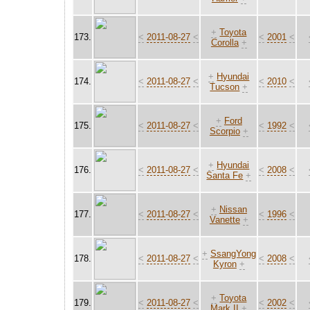
+
Toyota
173.
<
2011-08-27
<
<
2001
<
Corolla
+
+
Hyundai
174.
<
2011-08-27
<
<
2010
<
Tucson
+
+
Ford
175.
<
2011-08-27
<
<
1992
<
Scorpio
+
+
Hyundai
176.
<
2011-08-27
<
<
2008
<
Santa Fe
+
+
Nissan
177.
<
2011-08-27
<
<
1996
<
Vanette
+
+
SsangYong
178.
<
2011-08-27
<
<
2008
<
Kyron
+
+
Toyota
179.
<
2011-08-27
<
<
2002
<
Mark II
+