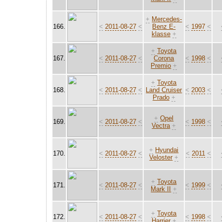
+
Mercedes-
166.
<
2011-08-27
<
Benz E-
<
1997
<
klasse
+
+
Toyota
167.
<
2011-08-27
<
Corona
<
1998
<
Premio
+
+
Toyota
168.
<
2011-08-27
<
Land Cruiser
<
2003
<
Prado
+
+
Opel
169.
<
2011-08-27
<
<
1998
<
Vectra
+
+
Hyundai
170.
<
2011-08-27
<
<
2011
<
Veloster
+
+
Toyota
171.
<
2011-08-27
<
<
1999
<
Mark II
+
+
Toyota
172.
<
2011-08-27
<
<
1998
<
Harrier
+