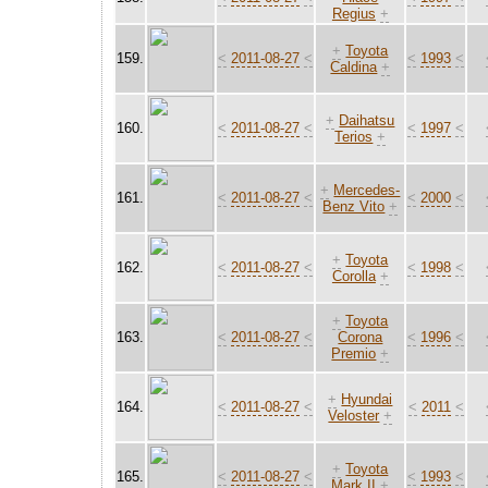
Regius
+
+
Toyota
159.
<
2011-08-27
<
<
1993
<
Caldina
+
+
Daihatsu
160.
<
2011-08-27
<
<
1997
<
Terios
+
+
Mercedes-
161.
<
2011-08-27
<
<
2000
<
Benz Vito
+
+
Toyota
162.
<
2011-08-27
<
<
1998
<
Corolla
+
+
Toyota
163.
<
2011-08-27
<
Corona
<
1996
<
Premio
+
+
Hyundai
164.
<
2011-08-27
<
<
2011
<
Veloster
+
+
Toyota
165.
<
2011-08-27
<
<
1993
<
Mark II
+