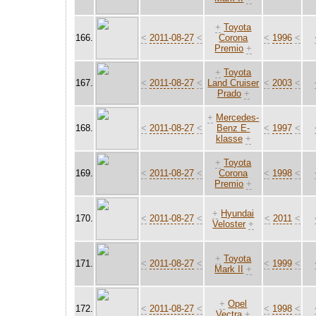
+
Toyota
166.
<
2011-08-27
<
Corona
<
1996
<
Premio
+
+
Toyota
167.
<
2011-08-27
<
Land Cruiser
<
2003
<
Prado
+
+
Mercedes-
168.
<
2011-08-27
<
Benz E-
<
1997
<
klasse
+
+
Toyota
169.
<
2011-08-27
<
Corona
<
1998
<
Premio
+
+
Hyundai
170.
<
2011-08-27
<
<
2011
<
Veloster
+
+
Toyota
171.
<
2011-08-27
<
<
1999
<
Mark II
+
+
Opel
172.
<
2011-08-27
<
<
1998
<
Vectra
+