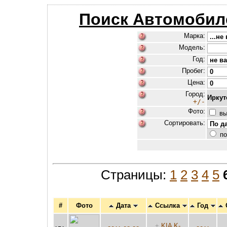
Поиск Автомобил
Марка:
Модель:
Год:
Пробег:
Цена:
Город:
Иркут
+/-
Фото:
вы
Сортировать:
по
Страницы:
1
2
3
4
5
#
Фото
Дата
Ссылка
Год
+
KIA K-