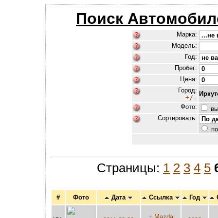
Поиск Автомобил
Марка:
Модель:
Год:
Пробег:
Цена:
Город:
Иркут
+/-
Фото:
вы
Сортировать:
по
Страницы:
1
2
3
4
5
#
Фото
Дата
Ссылка
Год
+
Mazda