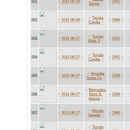
151.
<
2011-08-28
<
<
2003
<
Demio
+
+
Toyota
152.
<
2011-08-28
<
<
1996
<
Corolla
+
+
Toyota
153.
<
2011-08-27
<
<
2002
<
Mark II
+
+
Toyota
154.
<
2011-08-27
<
<
2001
<
Corolla
+
+
Hyundai
155.
<
2011-08-27
<
<
2008
<
Santa Fe
+
+
Mercedes-
156.
<
2011-08-27
<
Benz E-
<
1999
<
klasse
+
+
Nissan
157.
<
2011-08-27
<
<
1996
<
Vanette
+
+
Toyota