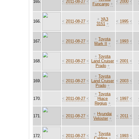
165.
<
2011-08-27
<
<
2000
<
Funcargo
+
+
УАЗ
166.
<
2011-08-27
<
<
1995
<
3151
+
+
Toyota
167.
<
2011-08-27
<
<
1993
<
Mark II
+
+
Toyota
168.
<
2011-08-27
<
Land Cruiser
<
2001
<
Prado
+
+
Toyota
169.
<
2011-08-27
<
Land Cruiser
<
2003
<
Prado
+
+
Toyota
170.
<
2011-08-27
<
Hiace
<
1997
<
Regius
+
+
Hyundai
171.
<
2011-08-27
<
<
2011
<
Veloster
+
+
Toyota
172.
<
2011-08-27
<
<
1993
<
Caldina
+