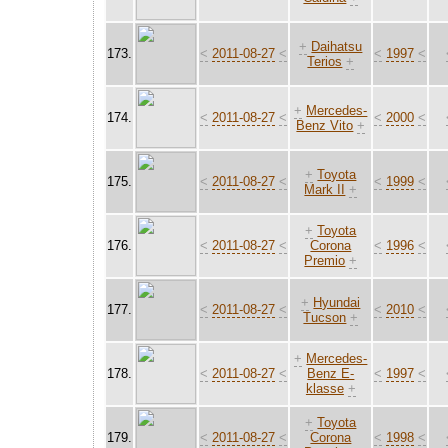
+
Daihatsu
173.
<
2011-08-27
<
<
1997
<
Terios
+
+
Mercedes-
174.
<
2011-08-27
<
<
2000
<
Benz Vito
+
+
Toyota
175.
<
2011-08-27
<
<
1999
<
Mark II
+
+
Toyota
176.
<
2011-08-27
<
Corona
<
1996
<
Premio
+
+
Hyundai
177.
<
2011-08-27
<
<
2010
<
Tucson
+
+
Mercedes-
178.
<
2011-08-27
<
Benz E-
<
1997
<
klasse
+
+
Toyota
179.
<
2011-08-27
<
Corona
<
1998
<