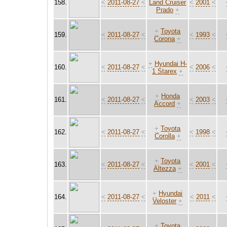
158.
<
2011-08-27
<
Land Cruiser
<
2001
<
Prado
+
+
Toyota
159.
<
2011-08-27
<
<
1993
<
Corona
+
+
Hyundai H-
160.
<
2011-08-27
<
<
2006
<
1 Starex
+
+
Honda
161.
<
2011-08-27
<
<
2003
<
Accord
+
+
Toyota
162.
<
2011-08-27
<
<
1998
<
Corolla
+
+
Toyota
163.
<
2011-08-27
<
<
2001
<
Altezza
+
+
Hyundai
164.
<
2011-08-27
<
<
2011
<
Veloster
+
+
Toyota