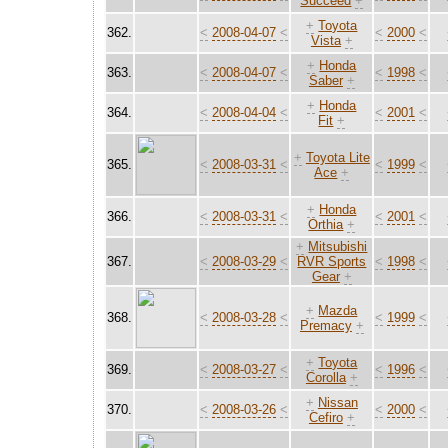
Succeed
+
+
Toyota
362.
<
2008-04-07
<
<
2000
<
Vista
+
+
Honda
363.
<
2008-04-07
<
<
1998
<
Saber
+
+
Honda
364.
<
2008-04-04
<
<
2001
<
Fit
+
+
Toyota Lite
365.
<
2008-03-31
<
<
1999
<
Ace
+
+
Honda
366.
<
2008-03-31
<
<
2001
<
Orthia
+
+
Mitsubishi
367.
<
2008-03-29
<
RVR Sports
<
1998
<
Gear
+
+
Mazda
368.
<
2008-03-28
<
<
1999
<
Premacy
+
+
Toyota
369.
<
2008-03-27
<
<
1996
<
Corolla
+
+
Nissan
370.
<
2008-03-26
<
<
2000
<
Cefiro
+