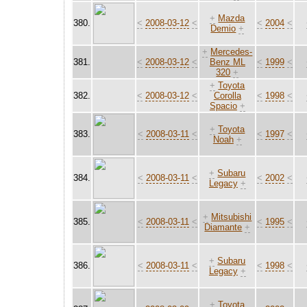
+
Mazda
380.
<
2008-03-12
<
<
2004
<
Demio
+
+
Mercedes-
381.
<
2008-03-12
<
Benz ML
<
1999
<
320
+
+
Toyota
382.
<
2008-03-12
<
Corolla
<
1998
<
Spacio
+
+
Toyota
383.
<
2008-03-11
<
<
1997
<
Noah
+
+
Subaru
384.
<
2008-03-11
<
<
2002
<
Legacy
+
+
Mitsubishi
385.
<
2008-03-11
<
<
1995
<
Diamante
+
+
Subaru
386.
<
2008-03-11
<
<
1998
<
Legacy
+
+
Toyota