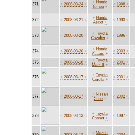
+
Honda
371.
<
2008-03-24
<
<
1998
<
Torneo
+
+
Honda
372.
<
2008-03-21
<
<
1993
<
Ascot
+
+
Toyota
373.
<
2008-03-20
<
<
1996
<
Cavalier
+
+
Honda
374.
<
2008-03-20
<
<
2003
<
Accord
+
+
Toyota
375.
<
2008-03-18
<
<
2001
<
Mark II
+
+
Toyota
376.
<
2008-03-17
<
<
2001
<
Corolla
+
+
Nissan
377.
<
2008-03-17
<
<
2002
<
Cube
+
+
Toyota
378.
<
2008-03-13
<
<
1997
<
Chaser
+
+
Mazda
379.
<
2008-03-12
<
<
2004
<