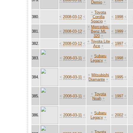
Demio
+
+
Toyota
380.
<
2008-03-12
<
Corolla
<
1998
<
Spacio
+
+
Mercedes-
381.
<
2008-03-12
<
Benz ML
<
1999
<
320
+
+
Toyota Lite
382.
<
2008-03-12
<
<
1997
<
Ace
+
+
Subaru
383.
<
2008-03-11
<
<
1998
<
Legacy
+
+
Mitsubishi
384.
<
2008-03-11
<
<
1995
<
Diamante
+
+
Toyota
385.
<
2008-03-11
<
<
1997
<
Noah
+
+
Subaru
386.
<
2008-03-11
<
<
2002
<
Legacy
+
+
Toyota