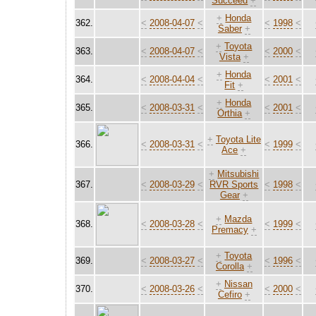
Succeed
+
+
Honda
362.
<
2008-04-07
<
<
1998
<
Saber
+
+
Toyota
363.
<
2008-04-07
<
<
2000
<
Vista
+
+
Honda
364.
<
2008-04-04
<
<
2001
<
Fit
+
+
Honda
365.
<
2008-03-31
<
<
2001
<
Orthia
+
+
Toyota Lite
366.
<
2008-03-31
<
<
1999
<
Ace
+
+
Mitsubishi
367.
<
2008-03-29
<
RVR Sports
<
1998
<
Gear
+
+
Mazda
368.
<
2008-03-28
<
<
1999
<
Premacy
+
+
Toyota
369.
<
2008-03-27
<
<
1996
<
Corolla
+
+
Nissan
370.
<
2008-03-26
<
<
2000
<
Cefiro
+