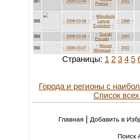
387.
<
2008-03-09
<
<
2002
<
Premio
+
+
Mitsubishi
388.
<
2008-03-08
<
Lancer
<
1998
<
Evolution
+
+
Suzuki
389.
<
2008-03-08
<
<
1997
<
Escudo
+
+
Nissan
390.
<
2008-03-07
<
<
2002
<
Wingroad
+
Страницы:
1
2
3
4
5
Города и регионы с наиб
Список всех
|
Главная
Добавить в Изб
Поиск 