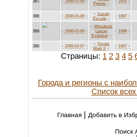
387.
<
2008-03-09
<
<
2002
<
Premio
+
+
Suzuki
388.
<
2008-03-08
<
<
1997
<
Escudo
+
+
Mitsubishi
389.
<
2008-03-08
<
Lancer
<
1998
<
Evolution
+
+
Toyota
390.
<
2008-03-07
<
<
1997
<
Mark II
+
Страницы:
1
2
3
4
5
Города и регионы с наиб
Список всех
|
Главная
Добавить в Изб
Поиск 