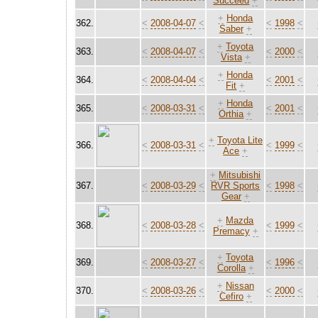
Succeed
+
+
Honda
362.
<
2008-04-07
<
<
1998
<
Saber
+
+
Toyota
363.
<
2008-04-07
<
<
2000
<
Vista
+
+
Honda
364.
<
2008-04-04
<
<
2001
<
Fit
+
+
Honda
365.
<
2008-03-31
<
<
2001
<
Orthia
+
+
Toyota Lite
366.
<
2008-03-31
<
<
1999
<
Ace
+
+
Mitsubishi
367.
<
2008-03-29
<
RVR Sports
<
1998
<
Gear
+
+
Mazda
368.
<
2008-03-28
<
<
1999
<
Premacy
+
+
Toyota
369.
<
2008-03-27
<
<
1996
<
Corolla
+
+
Nissan
370.
<
2008-03-26
<
<
2000
<
Cefiro
+