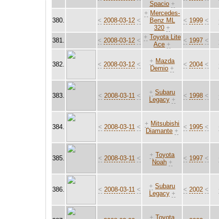
Spacio
+
+
Mercedes-
380.
<
2008-03-12
<
Benz ML
<
1999
<
320
+
+
Toyota Lite
381.
<
2008-03-12
<
<
1997
<
Ace
+
+
Mazda
382.
<
2008-03-12
<
<
2004
<
Demio
+
+
Subaru
383.
<
2008-03-11
<
<
1998
<
Legacy
+
+
Mitsubishi
384.
<
2008-03-11
<
<
1995
<
Diamante
+
+
Toyota
385.
<
2008-03-11
<
<
1997
<
Noah
+
+
Subaru
386.
<
2008-03-11
<
<
2002
<
Legacy
+
+
Toyota