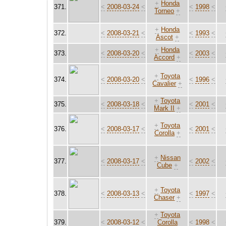
+
Honda
371.
<
2008-03-24
<
<
1998
<
Torneo
+
+
Honda
372.
<
2008-03-21
<
<
1993
<
Ascot
+
+
Honda
373.
<
2008-03-20
<
<
2003
<
Accord
+
+
Toyota
374.
<
2008-03-20
<
<
1996
<
Cavalier
+
+
Toyota
375.
<
2008-03-18
<
<
2001
<
Mark II
+
+
Toyota
376.
<
2008-03-17
<
<
2001
<
Corolla
+
+
Nissan
377.
<
2008-03-17
<
<
2002
<
Cube
+
+
Toyota
378.
<
2008-03-13
<
<
1997
<
Chaser
+
+
Toyota
379.
<
2008-03-12
<
Corolla
<
1998
<