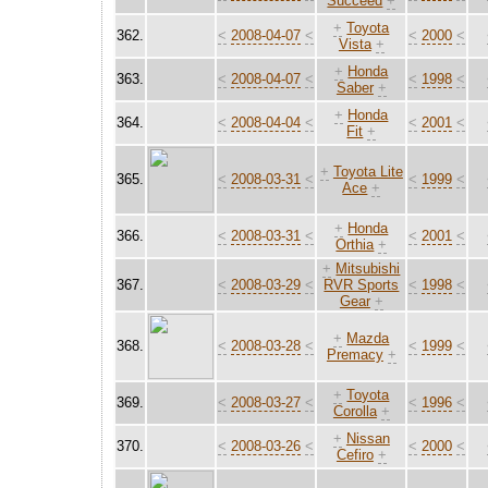
Succeed
+
+
Toyota
362.
<
2008-04-07
<
<
2000
<
Vista
+
+
Honda
363.
<
2008-04-07
<
<
1998
<
Saber
+
+
Honda
364.
<
2008-04-04
<
<
2001
<
Fit
+
+
Toyota Lite
365.
<
2008-03-31
<
<
1999
<
Ace
+
+
Honda
366.
<
2008-03-31
<
<
2001
<
Orthia
+
+
Mitsubishi
367.
<
2008-03-29
<
RVR Sports
<
1998
<
Gear
+
+
Mazda
368.
<
2008-03-28
<
<
1999
<
Premacy
+
+
Toyota
369.
<
2008-03-27
<
<
1996
<
Corolla
+
+
Nissan
370.
<
2008-03-26
<
<
2000
<
Cefiro
+