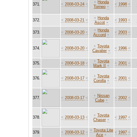
+
Honda
371.
<
2008-03-24
<
<
1998
<
Torneo
+
+
Honda
372.
<
2008-03-21
<
<
1993
<
Ascot
+
+
Honda
373.
<
2008-03-20
<
<
2003
<
Accord
+
+
Toyota
374.
<
2008-03-20
<
<
1996
<
Cavalier
+
+
Toyota
375.
<
2008-03-18
<
<
2001
<
Mark II
+
+
Toyota
376.
<
2008-03-17
<
<
2001
<
Corolla
+
+
Nissan
377.
<
2008-03-17
<
<
2002
<
Cube
+
+
Toyota
378.
<
2008-03-13
<
<
1997
<
Chaser
+
+
Toyota Lite
379.
<
2008-03-12
<
<
1997
<
Ace
+