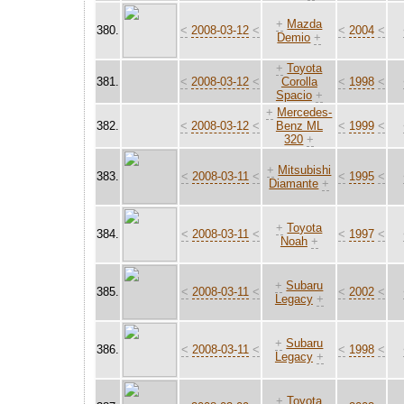
+
Mazda
380.
<
2008-03-12
<
<
2004
<
Demio
+
+
Toyota
381.
<
2008-03-12
<
Corolla
<
1998
<
Spacio
+
+
Mercedes-
382.
<
2008-03-12
<
Benz ML
<
1999
<
320
+
+
Mitsubishi
383.
<
2008-03-11
<
<
1995
<
Diamante
+
+
Toyota
384.
<
2008-03-11
<
<
1997
<
Noah
+
+
Subaru
385.
<
2008-03-11
<
<
2002
<
Legacy
+
+
Subaru
386.
<
2008-03-11
<
<
1998
<
Legacy
+
+
Toyota