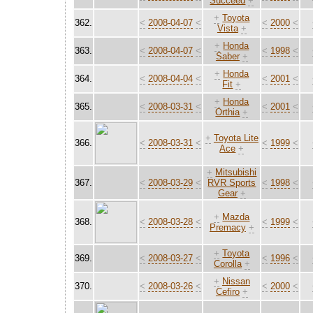
Succeed
+
+
Toyota
362.
<
2008-04-07
<
<
2000
<
Vista
+
+
Honda
363.
<
2008-04-07
<
<
1998
<
Saber
+
+
Honda
364.
<
2008-04-04
<
<
2001
<
Fit
+
+
Honda
365.
<
2008-03-31
<
<
2001
<
Orthia
+
+
Toyota Lite
366.
<
2008-03-31
<
<
1999
<
Ace
+
+
Mitsubishi
367.
<
2008-03-29
<
RVR Sports
<
1998
<
Gear
+
+
Mazda
368.
<
2008-03-28
<
<
1999
<
Premacy
+
+
Toyota
369.
<
2008-03-27
<
<
1996
<
Corolla
+
+
Nissan
370.
<
2008-03-26
<
<
2000
<
Cefiro
+