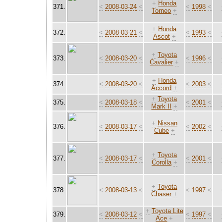
+
Honda
371.
<
2008-03-24
<
<
1998
<
Torneo
+
+
Honda
372.
<
2008-03-21
<
<
1993
<
Ascot
+
+
Toyota
373.
<
2008-03-20
<
<
1996
<
Cavalier
+
+
Honda
374.
<
2008-03-20
<
<
2003
<
Accord
+
+
Toyota
375.
<
2008-03-18
<
<
2001
<
Mark II
+
+
Nissan
376.
<
2008-03-17
<
<
2002
<
Cube
+
+
Toyota
377.
<
2008-03-17
<
<
2001
<
Corolla
+
+
Toyota
378.
<
2008-03-13
<
<
1997
<
Chaser
+
+
Toyota Lite
379.
<
2008-03-12
<
<
1997
<
Ace
+