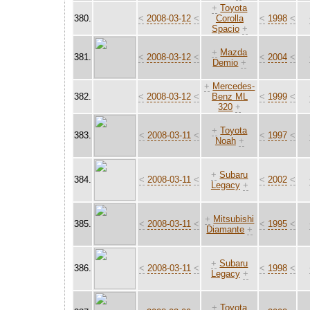
+
Toyota
380.
<
2008-03-12
<
Corolla
<
1998
<
Spacio
+
+
Mazda
381.
<
2008-03-12
<
<
2004
<
Demio
+
+
Mercedes-
382.
<
2008-03-12
<
Benz ML
<
1999
<
320
+
+
Toyota
383.
<
2008-03-11
<
<
1997
<
Noah
+
+
Subaru
384.
<
2008-03-11
<
<
2002
<
Legacy
+
+
Mitsubishi
385.
<
2008-03-11
<
<
1995
<
Diamante
+
+
Subaru
386.
<
2008-03-11
<
<
1998
<
Legacy
+
+
Toyota